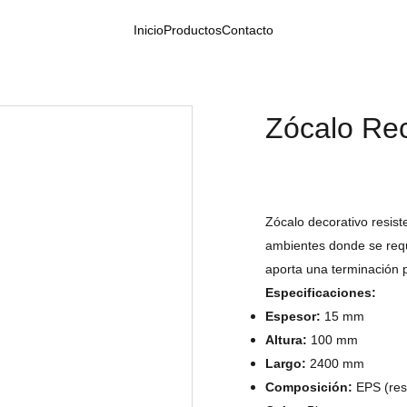
Inicio
Productos
Contacto
Zócalo Re
Zócalo decorativo resist
ambientes donde se requ
aporta una terminación p
Especificaciones:
Espesor:
15 mm
Altura:
100 mm
Largo:
2400 mm
Composición:
EPS (resi