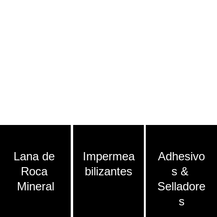
Lana de 
Impermea
Adhesivo
Roca 
bilizantes
s & 
Mineral
Selladore
s