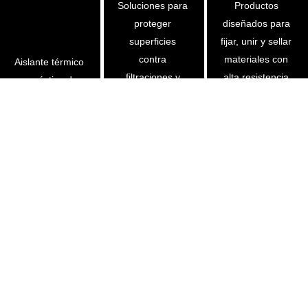
Soluciones para 
Productos 
proteger 
diseñados para 
superficies 
fijar, unir y sellar 
contra 
materiales con 
Aislante térmico 
filtraciones y 
alta resistencia 
y acústico de 
humedad. Aptos 
y durabilidad en 
alto 
para techos, 
aplicaciones 
rendimiento, 
muros, pisos y 
domésticas e 
incombustible y 
distintas 
industriales.
resistente a la 
condiciones 
humedad. Ideal 
climáticas.
para 
construcción, 
industria y 
control del ruido.
Ver más
Ver más
Ver más