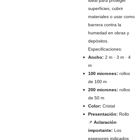
ideal para proteger
superficies, cubrir
materiales o usar como
barrera contra la
humedad en obras y
depósitos.
Especificaciones:
Ancho:
2 m · 3 m · 4
m
100 micrones:
rollos
de 100 m
200 micrones:
rollos
de 50 m
Color:
Cristal
Presentación:
Rollo
📌
Aclaración
importante:
Los
espesores indicados