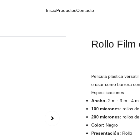
Inicio
Productos
Contacto
Rollo Film
Película plástica versátil
o usar como barrera con
Especificaciones:
Ancho:
2 m · 3 m · 4 m
100 micrones:
rollos d
200 micrones:
rollos d
Color:
Negro
Presentación:
Rollo